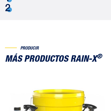
2
PRODUCIR
®
MÁS PRODUCTOS RAIN-X
Cubo – Limpieza y protección exterior
Ce