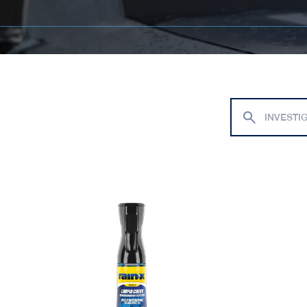
Limpia Cuero Acondicionador y repelente
Renovador d