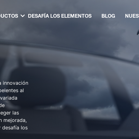
DUCTOS
DESAFÍA LOS ELEMENTOS
BLOG
NUES
a innovación
elentes al
 variada
de
teger las
n mejorada,
 desafía los