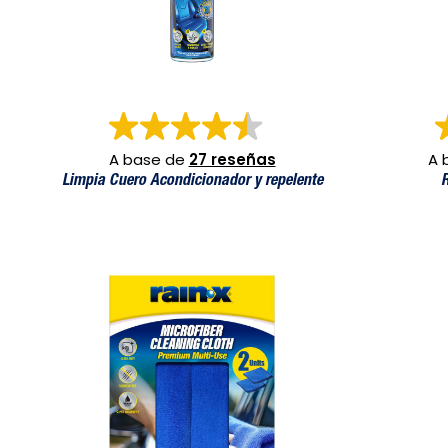
A base de
27 reseñas
A 
Limpia Cuero Acondicionador y repelente
R
Pack de 2 paños de microfibra
Limpiador e