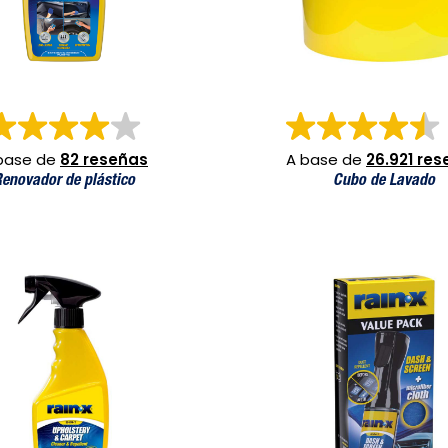
base de
82 reseñas
A base de
26.921 re
enovador de plástico
Cubo de Lavado
 Impermeabilizante de Tapicería y Alfombras
Pack Limpiador y protector de s