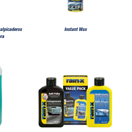
salpicaderos
Instant Wax
bra
sectos y Anti Lluvia
Pack Anti-Vaho + Anti-Lluvia 200 ml