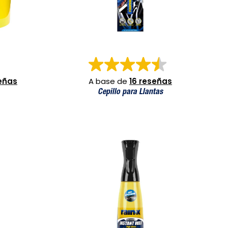
señas
A base de
16 reseñas
Cepillo para Llantas
alpicaderos y pantallas + Microfibra
Instant Wax