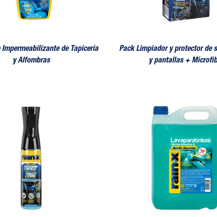
 Impermeabilizante de Tapicería
Pack Limpiador y protector de 
y Alfombras
y pantallas + Microfi
 Protector de Salpicaderos y Pantallas
Lavaparabrisas Eliminador de In