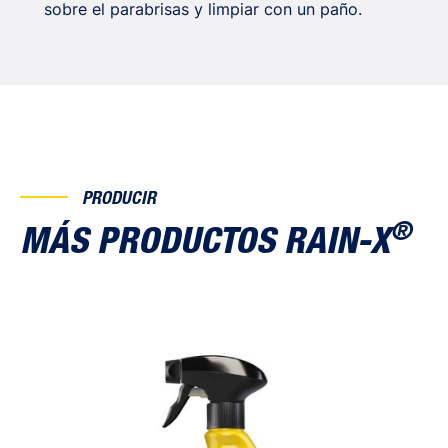
sobre el parabrisas y limpiar con un paño.
PRODUCIR
®
MÁS PRODUCTOS RAIN-X
Rain Repellent 500 ml
Scr