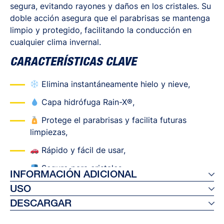
segura, evitando rayones y daños en los cristales. Su
doble acción asegura que el parabrisas se mantenga
limpio y protegido, facilitando la conducción en
cualquier clima invernal.
CARACTERÍSTICAS CLAVE
Elimina instantáneamente hielo y nieve,
Capa hidrófuga Rain-X®,
Protege el parabrisas y facilita futuras
limpiezas,
Rápido y fácil de usar,
Seguro para cristales,
INFORMACIÓN ADICIONAL
USO
Ref 26101
DESCARGAR
EAN 8410410261014
Paso 1. Arrancar el motor y conectar el
Capacidad: 500 ml