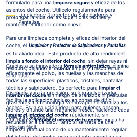
formulado para una
limpieza segura
y eficaz de los
asientos del coche. Utilícelo regularmente para
Limpiador y Protector de Salpicaderos y
prolongar la vida de las superficies textiles y
Pantallas
mantener el interior como nuevo.
Para una limpieza completa y eficaz del interior del
coche, el
Limpiador y Protector de Salpicaderos y Pantallas
es tu aliado ideal. Este producto de alto rendimiento
limpia a fondo el interior del coche
, sin dejar rayas ni
Gracias a su innovadora
fórmula antiestática
, elimina
residuos, dejando el
interior
limpio y fresco en un
eficazmente el polvo, las huellas y las manchas de
solo paso.
todas las superficies: plásticos, cristales, pantallas
táctiles y salpicadero. Es perfecto para
limpiar el
Diseñado para la precisión, su fino pulverizador
interior del coche
sin riesgo de arañazos ni películas
facilita la aplicación incluso en zonas de difícil
grasientas. La tecnología Vernovapure neutraliza los
acceso. Es la solución ideal para quienes desean
olores y difunde una fragancia fresca, haciendo cada
limpiar el interior del coche
rápidamente, sin
viaje más agradable.
Con Rain-X,
limpiar el interior de tu coche
nunca ha
renunciar a la calidad. Tanto si se trata de una
sido tan fácil.
limpieza puntual como de un mantenimiento regular
del interior del coche, este producto garantiza un