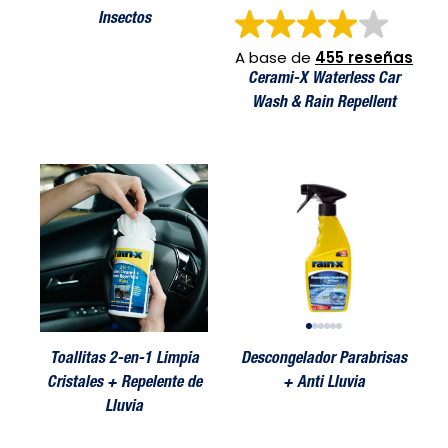
Insectos
A base de
455 reseñas
Cerami-X Waterless Car
Wash & Rain Repellent
pia Cristales + Repelente de Lluvia
Toallitas 2-en-1 Limpia Cristales + Repelente de Lluvia
Descongelador Parabrisas + Anti Lluvia
Toallitas 2-en-1 Limpia Cristales + R
Descongelador Parabrisas + Anti
Toallitas 2
Descon
Toallitas 2-en-1 Limpia
Descongelador Parabrisas
Cristales + Repelente de
+ Anti Lluvia
Lluvia