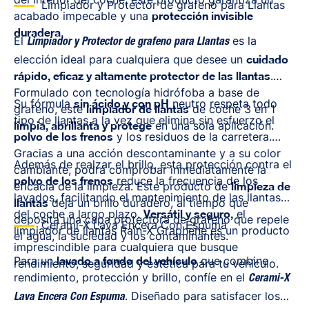
Limpiador y Protector de grafeno para Llantas
acabado impecable y una
protección invisible
duradera
.
El
es la
Limpiador y Protector de grafeno para Llantas
elección ideal para cualquiera que desee un
cuidado
rápido, eficaz y altamente protector de las llantas
.
Formulado con tecnología hidrófoba a base de
Su fórmula
sin ácido y con pH
neutro respeta todo
grafeno, este
limpiador de llantas
de coche 3 en 1
tipo de llantas a la vez que elimina sin esfuerzo el
limpia, abrillanta y protege
en una sola aplicación.
polvo de los frenos
y los residuos de la carretera.
Gracias a una acción descontaminante y a su color
Además de realzar el brillo, esta protección contra el
cambiante, podrá comprobar inmediatamente la
polvo de los frenos
reduce la frecuencia de los
eficacia de la limpieza. Este producto de
limpieza de
lavados, facilitando el mantenimiento de las llantas
llantas
deja un brillo duradero, al tiempo que
del coche a largo plazo.
Versátil y seguro,
el
deposita una capa protectora de grafeno que repele
Cerami-X Lava Encera Con Espuma
limpiador de llantas Rain-X Graphene es un producto
el agua, la suciedad y los contaminantes.
imprescindible para cualquiera que busque
Para un
lavado a fondo del vehículo
que combine
rendimiento, seguridad y estética para tu vehículo.
rendimiento, protección y brillo, confíe en el
Cerami-X
. Diseñado para satisfacer los
Lava Encera Con Espuma