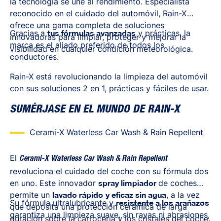
la tecnología se une al rendimiento. Especialista
reconocido en el cuidado del automóvil, Rain-X
ofrece una gama completa de soluciones
Gracias a
tus fórmulas avanzadas
y prácticas, la
innovadoras para limpiar, proteger y mejorar la
marca es el aliado preferido de todos los
visibilidad en cualquier condición meteorológica.
conductores.
Rain-X está revolucionando la limpieza del automóvil
con sus soluciones 2 en 1, prácticas y fáciles de usar.
SUMÉRJASE EN EL MUNDO DE RAIN-X
Cerami-X Waterless Car Wash & Rain Repellent
El
Cerami-X Waterless Car Wash & Rain Repellent
revoluciona el cuidado del coche con su fórmula dos
en uno. Este innovador
spray limpiador
de coches
permite un
lavado rápido
y eficaz sin agua
, a la vez
Su fórmula ultralubricante y
resistente a los arañazos
que deposita una protección cerámica de larga
garantiza una limpieza suave, sin rayas ni abrasiones,
duración sobre la carrocería y los cristales del coche.