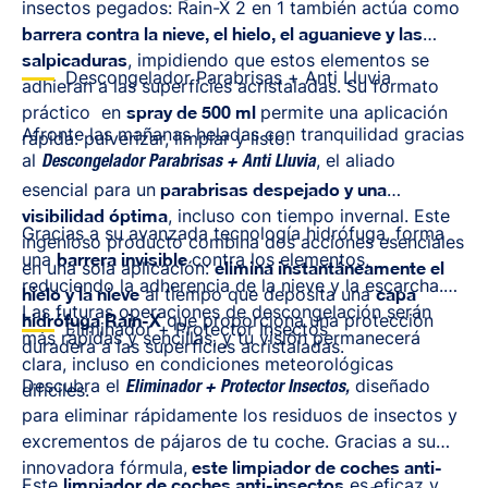
insectos pegados: Rain-X 2 en 1 también actúa como
barrera contra la nieve, el hielo, el aguanieve y las
salpicaduras
, impidiendo que estos elementos se
Descongelador Parabrisas + Anti Lluvia
adhieran a las superficies acristaladas. Su formato
práctico en
spray de 500 ml
permite una aplicación
Afronte las mañanas heladas con tranquilidad gracias
rápida: pulverizar, limpiar y listo.
al
, el aliado
Descongelador Parabrisas + Anti Lluvia
esencial para un
parabrisas despejado y una
visibilidad óptima
, incluso con tiempo invernal. Este
Gracias a su avanzada tecnología hidrófuga, forma
ingenioso producto combina dos acciones esenciales
una
barrera invisible
contra los elementos,
en una sola aplicación:
elimina instantáneamente el
reduciendo la adherencia de la nieve y la escarcha.
hielo y la nieve
al tiempo que deposita una
capa
Las futuras operaciones de descongelación serán
hidrófuga Rain-X
que proporciona una protección
Eliminador + Protector Insectos
más rápidas y sencillas, y tu visión permanecerá
duradera a las superficies acristaladas.
clara, incluso en condiciones meteorológicas
Descubra el
diseñado
difíciles.
Eliminador + Protector Insectos
,
para eliminar rápidamente los residuos de insectos y
excrementos de pájaros de tu coche. Gracias a su
innovadora fórmula,
este limpiador de coches anti-
Este
limpiador de coches anti-insectos
es eficaz y