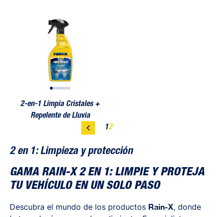
ales + Repelente de Lluvia
2-en-1 Limpia Cristales + Repelente de Lluvia
2-en-1 Limpia Cristales + Repelente d
2-en-1 Limp
2-en-1 Limpia Cristales +
Repelente de Lluvia
1
2
2 en 1: Limpieza y protección
GAMA RAIN-X 2 EN 1: LIMPIE Y PROTEJA
TU VEHÍCULO EN UN SOLO PASO
Descubra el mundo de los productos
Rain-X
, donde