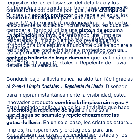
requisitos de los entusiastas del detallado y los
Su fórmula, enriquecida con tecnología
cerámica Si-
conductores cotidianos por igual, este
champú de
O
, crea un
escudo protector
que repele el agua, los
lavado de alta espuma
para automóviles elimina
rayos UV y la suciedad, prolongando el brillo de tu
eficazmente la suciedad incrustada, los residuos de
carrocería. Tanto si utiliza una
pistola de espuma
polución y los contaminantes superficiales,
La aplicación no raya
, garantizando una limpieza
como un método más tradicional, este champú
respetando al mismo tiempo los revestimientos
segura incluso en las pinturas más sensibles. El
proporciona una espuma abundante que se adhiere a
existentes.
resultado: une coche brillante y protegido con
un
las superficies para eliminar las impurezas sin
acabado brillante de larga duración
que realzará cada
esfuerzo.
2-en-1 Limpia Cristales + Repelente de Lluvia
detalle de tu vehículo.
Conducir bajo la lluvia nunca ha sido tan fácil gracias
al
. Diseñado
2-en-1 Limpia Cristales + Repelente de Lluvia
para mejorar instantáneamente la visibilidad, este
innovador producto
combina la limpieza sin rayas
y
Este limpiador aplica una película invisible que hace
la
tecnología repelente de agua
en una sola
que el agua se acumule y repele eficazmente las
aplicación.
gotas de lluvia
. En un solo paso, los cristales estarán
limpios, transparentes y protegidos, para una
Se acabaron las rayas, la suciedad incrustada y los
conducción más segura y confortable.