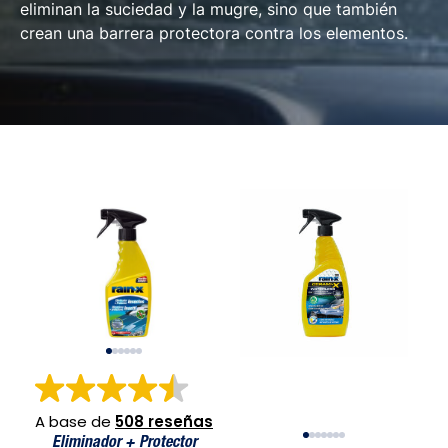
eliminan la suciedad y la mugre, sino que también
crean una barrera protectora contra los elementos.
tor Insectos
Eliminador + Protector Insectos
Cerami-X Waterless Car Wash & Rain Repellent
Eliminador + Protector Insectos
Cerami-X Waterless Car Wash & 
Eliminador 
Cerami
A base de
508 reseñas
Eliminador + Protector