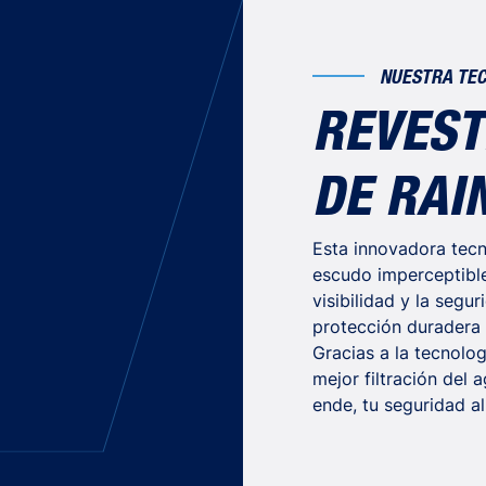
NUESTRA TEC
REVEST
DE RAI
Esta innovadora tec
escudo imperceptible.
visibilidad y la segu
protección duradera 
Gracias a la tecnolog
mejor filtración del a
ende, tu seguridad al