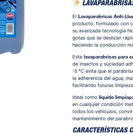
LAVAPARABRISAS
El
Lavaparabrisas Anti-Llu
producto, formulado con c
su avanzada tecnología hid
gotas que se deslizan rápi
haciendo la conducción má
Este
lavaparabrisas para 
de insectos y suciedad adh
-5 °C evita que el parabri
la adherencia del agua, ma
facilitando futuras limpieza
Ideal como
líquido limpiap
en cualquier condición met
todos los vehículos, convi
mantenimiento del parabri
CARACTERÍSTICAS 