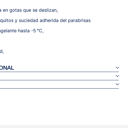
 en gotas que se deslizan,
quitos y suciedad adherida del parabrisas
gelante hasta -5 °C,
d,
IONAL
ósito para un rendimiento óptimo.
l producto con otros líquidos lavaparabrisas.
(TDS)
mente en el depósito.
MSDS)
T/PT
 (LOI)