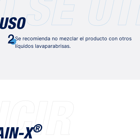
 SE UT
 USO
2
Se recomienda no mezclar el producto con otros
líquidos lavaparabrisas.
CIR
®
IN-X