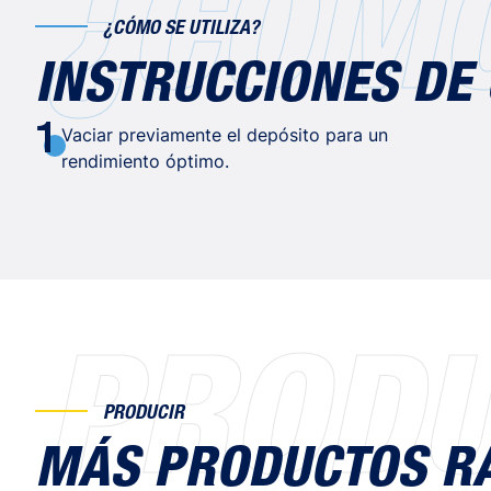
¿CÓMO
¿CÓMO SE UTILIZA?
INSTRUCCIONES DE
1
Vaciar previamente el depósito para un
rendimiento óptimo.
PRODU
PRODUCIR
MÁS PRODUCTOS RA