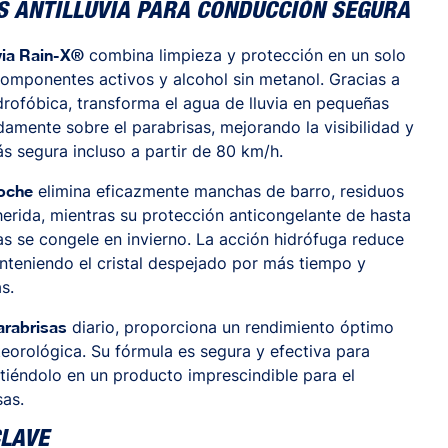
 ANTILLUVIA PARA CONDUCCIÓN SEGURA
via Rain-X®
combina limpieza y protección en un solo
omponentes activos y alcohol sin metanol. Gracias a
rofóbica, transforma el agua de lluvia en pequeñas
damente sobre el parabrisas, mejorando la visibilidad y
s segura incluso a partir de 80 km/h.
coche
elimina eficazmente manchas de barro, residuos
erida, mientras su protección anticongelante de hasta
sas se congele en invierno. La acción hidrófuga reduce
nteniendo el cristal despejado por más tiempo y
s.
arabrisas
diario, proporciona un rendimiento óptimo
eorológica. Su fórmula es segura y efectiva para
rtiéndolo en un producto imprescindible para el
sas.
CLAVE