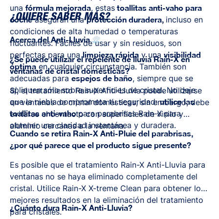
una
fórmula mejorada
, estas
toallitas anti-vaho para
¿QUIERE SABER MÁS?
coche
aseguran una
protección duradera,
incluso en
condiciones de alta humedad o temperaturas
Acerca del Anti-Lluvia
fluctuantes. Fáciles de usar y sin residuos, son
perfectas para una
limpieza rápida
y una
visibilidad
¿Se puede utilizar el repelente de lluvia Rain-X en
óptima
en cualquier circunstancia. También son
ventanas de cristal domésticas?
adecuadas para
espejos de baño
, siempre que se
apliquen sólo sobre superficies de cristal. No deje
Sí, el tratamiento Rain-X Anti-Lluvia puede utilizarse
que la niebla comprometa tu seguridad:
utilice las
en ventanas de cristal domésticas; sin embargo, debe
toallitas anti-vaho
para parabrisas Rain-X para
evitarse el contacto con superficies de vinilo y
obtener una claridad instantánea y duradera.
aluminio cercanas a la ventana.
Cuando se retira Rain-X Anti-Pluie del parabrisas,
¿por qué parece que el producto sigue presente?
Es posible que el tratamiento Rain-X Anti-Lluvia para
ventanas no se haya eliminado completamente del
cristal. Utilice Rain-X X-treme Clean para obtener los
mejores resultados en la eliminación del tratamiento
¿Cuánto dura Rain-X Anti-Lluvia?
para cristales.