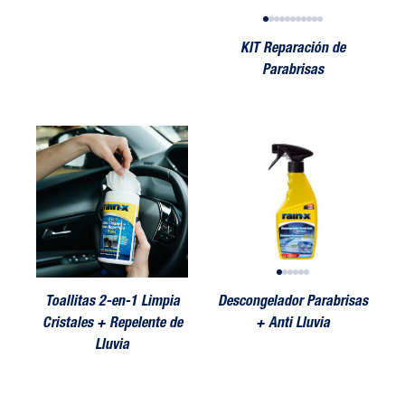
KIT Reparación de
Parabrisas
pia Cristales + Repelente de Lluvia
Toallitas 2-en-1 Limpia Cristales + Repelente de Lluvia
Descongelador Parabrisas + Anti Lluvia
Toallitas 2-en-1 Limpia Cristales + R
Descongelador Parabrisas + Anti
Toallitas 2
Descon
Toallitas 2-en-1 Limpia
Descongelador Parabrisas
Cristales + Repelente de
+ Anti Lluvia
Lluvia