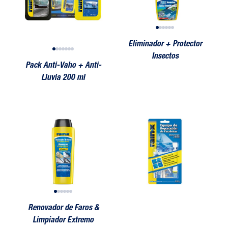
Eliminador + Protector
Insectos
Pack Anti-Vaho + Anti-
Lluvia 200 ml
 & Limpiador Extremo
Renovador de Faros & Limpiador Extremo
KIT Reparación de Parabrisas
Renovador de Faros & Limpiador Ext
KIT Reparación de Parabrisas
Renovador 
KIT Re
Renovador de Faros &
Limpiador Extremo