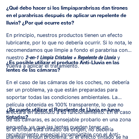
¿Qué debo hacer si los limpiaparabrisas dan tirones
en el parabrisas después de aplicar un repelente de
lluvia? ¿Por qué ocurre esto?
En principio, nuestros productos tienen un efecto
lubricante, por lo que no debería ocurrir. Si lo nota, le
recomendamos que limpie a fondo el parabrisa con
nuestro
y
2-en-1 Limpia Cristales + Repelente de Lluvia
¿Es posible utilizar el producto Anti-Lluvia en las
vuelva a aplicar el tratamiento.
lentes de las cámaras?
En el caso de las cámaras de los coches, no debería
ser un problema, ya que están preparadas para
soportar todas las condiciones ambientales. La
película obtenida es 100% transparente, lo que no
¿Se puede utilizar el Repelente de Lluvia en lunas
afectará en absoluto a su funcionamiento. En el caso
tintadas?
de las cámaras, es aconsejable probarlo en una zona
pequeña, ya que las lentes pueden tener un
Si el cristal está tintado de origen, no debería
recubrimiento especial incompatible con el Anti-
plantear ningún problema. Si el efecto tintado se ha