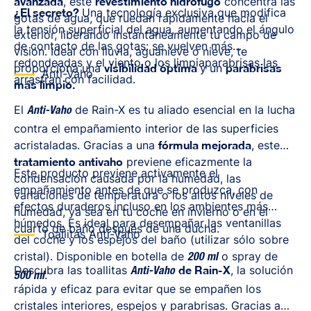
avanzada
, este
revestimiento hidrófugo
concentra las
¿El secreto?
Una tecnología exclusiva que modifica
gotas de agua, que ruedan rápidamente hacia el
la tensión superficial del agua, aumentando el ángulo
exterior, liberando instantáneamente tu campo de
de contacto de las gotas: se vuelven más
visión. Ideal con lluvia, aguanieve o nieve, te
redondeadas y el viento o los limpiaparabrisas las
proporciona una
visibilidad óptima
y un
parabrisas
Anti-Vaho
arrastran con facilidad.
más limpio.
El
de Rain-X es tu aliado esencial en la lucha
Anti-Vaho
contra el empañamiento interior de las superficies
acristaladas. Gracias a una
fórmula mejorada
, este
tratamiento antivaho
previene eficazmente la
Este producto previene activamente el
condensación causada por la humedad, las
empañamiento antes de que se produzca, con
variaciones de temperatura o los altos niveles de
efectos duraderos incluso en los ambientes más
humedad, ya sea en tu coche en invierno o en el
húmedos. Es ideal para desempañar las ventanillas
cuarto de baño después de una ducha.
Toallitas Anti-Vaho
del coche y los espejos del baño (utilizar sólo sobre
cristal). Disponible en botella de
o spray de
200 ml
Descubra las toallitas
de Rain-X
, la solución
Anti-Vaho
.
500 ml
rápida y eficaz para evitar que se empañen los
cristales interiores, espejos y parabrisas. Gracias a