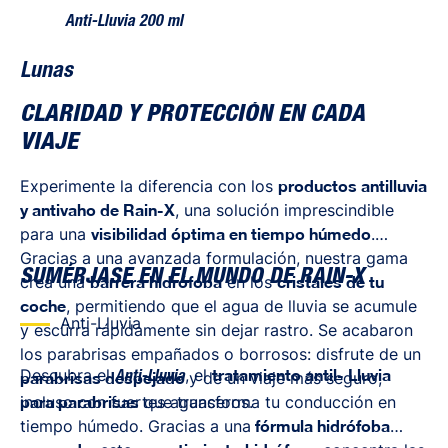
Anti-Lluvia 200 ml
Lunas
CLARIDAD Y PROTECCIÓN EN CADA
VIAJE
Experimente la diferencia con los
productos antilluvia
y antivaho de Rain-X
, una solución imprescindible
para una
visibilidad óptima en tiempo húmedo
.
Gracias a una avanzada formulación, nuestra gama
SUMÉRJASE EN EL MUNDO DE RAIN-X
crea una
barrera hidrófoba
en los
cristales de tu
coche
, permitiendo que el agua de lluvia se acumule
Anti-Lluvia
y escurra rápidamente sin dejar rastro. Se acabaron
los parabrisas empañados o borrosos: disfrute de un
Descubra el
, el
tratamiento antil- Lluvia
parabrisas despejado
y de un viaje más seguro,
Anti-Lluvia
incluso con fuertes aguaceros.
para parabrisas
que transforma tu conducción en
tiempo húmedo. Gracias a una
fórmula hidrófoba