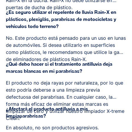
Rain-X en la ducha. Rain-X no debe utilizarse en
puertas de ducha de plástico.
¿Es seguro utilizar el repelente de lluvia Rain-X en
plásticos, plexiglás, parabrisas de motocicletas y
vehículos todo terreno?
No. Este producto está pensado para un uso en lunas
de automóviles. Si desea utilizarlo en superficies
como plásticos, le recomendamos que utilice la gama
de eliminadores de plásticos Rain-X.
¿Qué debo hacer si el tratamiento antilluvia deja
marcas blancas en mi parabrisas?
El producto no deja rayas por naturaleza, por lo que
esto podría deberse a una limpieza previa
defectuosa del parabrisas. En cualquier caso, la
forma más eficaz de eliminar estas marcas es
¿Afectará el producto antilluvia a mis
empezar de cero y utilizar nuestro limpiador X-treme
limpiaparabrisas?
Clean
.
En absoluto, no son productos agresivos.