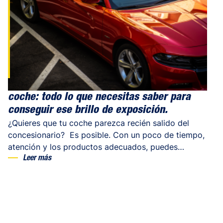
tiempo disfrutando de un acabado digno de un
escaparate. ¿Listo para conocer a tus nuevos
compañeros de garage? Entre nuestros accesorios
destacamos: El cubo de lavado : […]
La guía definitiva para el cuidado del
coche: todo lo que necesitas saber para
conseguir ese brillo de exposición.
¿Quieres que tu coche parezca recién salido del
concesionario? Es posible. Con un poco de tiempo,
atención y los productos adecuados, puedes
devolver a tu coche todo su esplendor. En esta
Leer más
guía, trataremos los aspectos esenciales del
mantenimiento estético y te daremos nuestros
mejores consejos para limpiar y proteger tu coche.
Y si no sabes por dónde empezar o qué productos
elegir, que no cunda el pánico, ¡te lo contamos