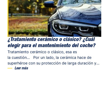
la carrocería? Un
simple chorro de agua generalmente no basta
para eliminar todas las impurezas presentes en
la carrocería. El polvo, la contaminación, los
residuos grasos o las micropartículas se adhieren a
la pintura y no desaparecen sin un producto
adecuado. Aquí es donde entra […]
¿Tratamiento cerámico o clásico? ¿Cuál
elegir para el mantenimiento del coche?
Tratamiento cerámico o clásico, esa es
la cuestión… Por un lado, la cerámica hace de
superhéroe con su protección de larga duración y
su efecto de «escudo invisible». Por otro, la cera y
Leer más
el pulimento siguen siendo los protagonistas gracias
a su asequibilidad y eficacia. Aunque es difícil elegir
entre un tratamiento cerámico y uno clásico, todos
estamos de acuerdo en una cosa: la carrocería de tu
coche merece una protección adecuada y, si
además esta puede hacerla brillar con todo su