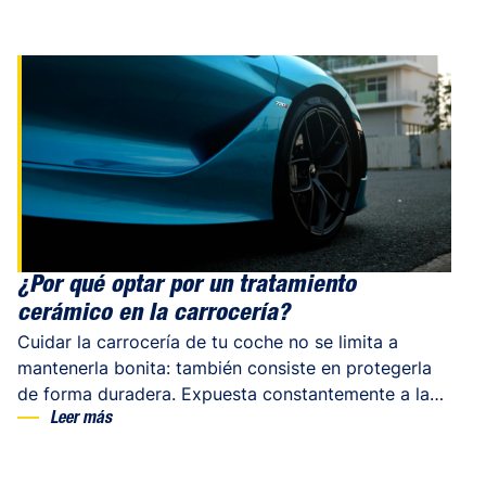
¿Por qué optar por un tratamiento
cerámico en la carrocería?
Cuidar la carrocería de tu coche no se limita a
mantenerla bonita: también consiste en protegerla
de forma duradera. Expuesta constantemente a las
reto,
inclemencias del tiempo, a los rayos UV y a los
 delicado y
Leer más
microarañazos, la pintura pierde rápidamente su
brillo. Para solucionar este problema, cada vez más