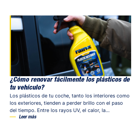
¿Cómo renovar fácilmente los plásticos de
tu vehículo?
Los plásticos de tu coche, tanto los interiores como
los exteriores, tienden a perder brillo con el paso
del tiempo. Entre los rayos UV, el calor, la
contaminación o, simplemente, el pequeño desgaste
Leer más
del día a día, suelen envejecer más rápido de lo que
nos gustaría. La buena noticia es que es totalmente