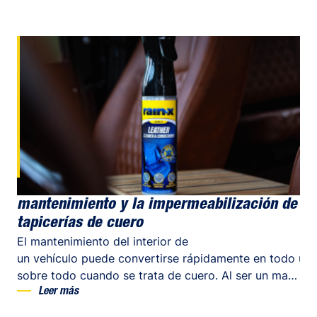
La solución integral para la limpieza, el
mantenimiento y la impermeabilización de
tapicerías de cuero
El mantenimiento del interior de
un vehículo puede convertirse rápidamente en todo un 
sobre todo cuando se trata de cuero. Al ser un material
sensible a los rayos UV, a las manchas y al
Leer más
desgaste, requiere un cuidado específico. Para