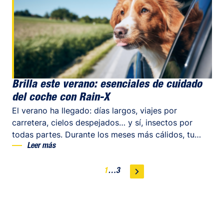
rápido: se basa en una rutina completa que combina
técnicas profesionales y productos adecuados. Aquí
tienes la guía […]
Brilla este verano: esenciales de cuidado
del coche con Rain-X
El verano ha llegado: días largos, viajes por
carretera, cielos despejados… y sí, insectos por
todas partes. Durante los meses más cálidos, tu
coche se enfrenta a muchas agresiones externas.
Leer más
Por eso, cuidarlo no es solo cuestión de estética: es
protegerlo, mejorar su rendimiento y asegurar una
1
…
3
visibilidad perfecta en cada trayecto.
Afortunadamente, Rain-X tiene todo lo que
necesitas para mantener tu vehículo impecable este
verano. Desde limpiadores anti-insectos hasta