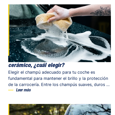
posible darles una segunda vida sin tener que
dedicarle horas ni ser un experto en detailing.
Realizando los pasos adecuados con el producto
idóneo, puedes recuperar plásticos […]
Champú para coche: ¿duro, suave o
cerámico, ¿cuál elegir?
Elegir el champú adecuado para tu coche es
fundamental para mantener el brillo y la protección
de la carrocería. Entre los champús suaves, duros o
cerámicos, cada fórmula responde a necesidades
Leer más
específicas según el estado del vehículo, la
frecuencia de lavado e incluso la época del año.
¿Por qué usar un champú específico para