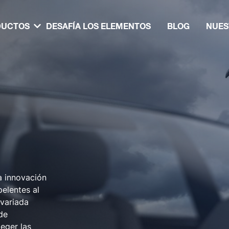
DUCTOS
DESAFÍA LOS ELEMENTOS
BLOG
NUES
a innovación
elentes al
 variada
de
teger las