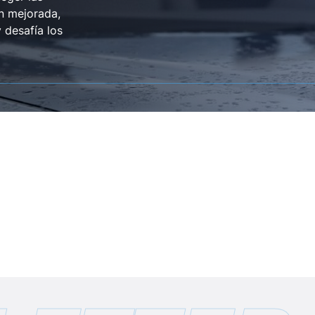
n mejorada,
 desafía los